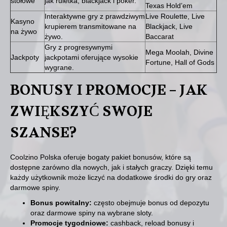
stołowe
jak ruletka, blackjack i poker.
Texas Hold’em
Interaktywne gry z prawdziwym
Live Roulette, Live
Kasyno
krupierem transmitowane na
Blackjack, Live
na żywo
żywo.
Baccarat
Gry z progresywnymi
Mega Moolah, Divine
Jackpoty
jackpotami oferujące wysokie
Fortune, Hall of Gods
wygrane.
BONUSY I PROMOCJE – JAK
ZWIĘKSZYĆ SWOJE
SZANSE?
Coolzino Polska oferuje bogaty pakiet bonusów, które są
dostępne zarówno dla nowych, jak i stałych graczy. Dzięki temu
każdy użytkownik może liczyć na dodatkowe środki do gry oraz
darmowe spiny.
Bonus powitalny:
często obejmuje bonus od depozytu
oraz darmowe spiny na wybrane sloty.
Promocje tygodniowe:
cashback, reload bonusy i