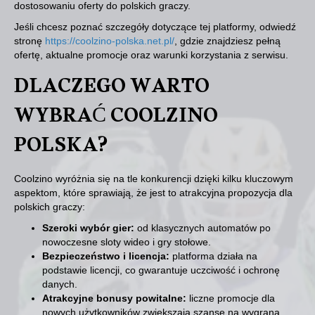
o
dostosowaniu oferty do polskich graczy.
P
Jeśli chcesz poznać szczegóły dotyczące tej platformy, odwiedź
o
stronę
https://coolzino-polska.net.pl/
, gdzie znajdziesz pełną
l
ofertę, aktualne promocje oraz warunki korzystania z serwisu.
s
k
DLACZEGO WARTO
a
–
WYBRAĆ COOLZINO
N
o
POLSKA?
w
a
E
Coolzino wyróżnia się na tle konkurencji dzięki kilku kluczowym
r
aspektom, które sprawiają, że jest to atrakcyjna propozycja dla
a
polskich graczy:
R
o
Szeroki wybór gier:
od klasycznych automatów po
z
nowoczesne sloty wideo i gry stołowe.
r
Bezpieczeństwo i licencja:
platforma działa na
y
podstawie licencji, co gwarantuje uczciwość i ochronę
w
danych.
k
Atrakcyjne bonusy powitalne:
liczne promocje dla
i
nowych użytkowników zwiększają szanse na wygraną.