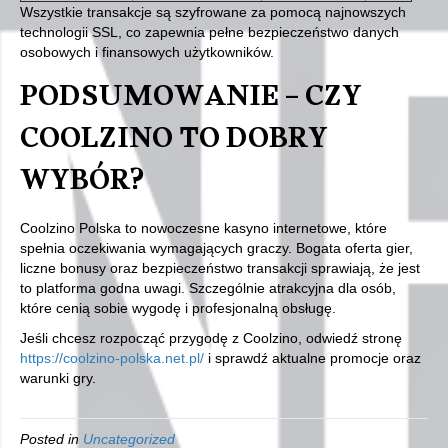
Wszystkie transakcje są szyfrowane za pomocą najnowszych
technologii SSL, co zapewnia pełne bezpieczeństwo danych
osobowych i finansowych użytkowników.
PODSUMOWANIE – CZY
COOLZINO TO DOBRY
WYBÓR?
Coolzino Polska to nowoczesne kasyno internetowe, które
spełnia oczekiwania wymagających graczy. Bogata oferta gier,
liczne bonusy oraz bezpieczeństwo transakcji sprawiają, że jest
to platforma godna uwagi. Szczególnie atrakcyjna dla osób,
które cenią sobie wygodę i profesjonalną obsługę.
Jeśli chcesz rozpocząć przygodę z Coolzino, odwiedź stronę
https://coolzino-polska.net.pl/
i sprawdź aktualne promocje oraz
warunki gry.
Posted in
Uncategorized