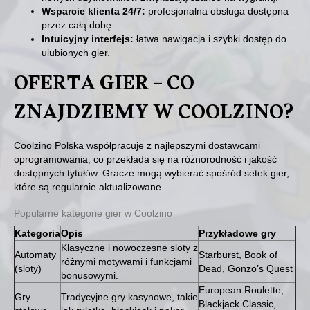
O
Wsparcie klienta 24/7:
profesjonalna obsługa dostępna
n
przez całą dobę.
l
Intuicyjny interfejs:
łatwa nawigacja i szybki dostęp do
i
ulubionych gier.
n
OFERTA GIER – CO
e
ZNAJDZIEMY W COOLZINO?
Coolzino Polska współpracuje z najlepszymi dostawcami
oprogramowania, co przekłada się na różnorodność i jakość
dostępnych tytułów. Gracze mogą wybierać spośród setek gier,
które są regularnie aktualizowane.
Popularne kategorie gier w Coolzino
Kategoria
Opis
Przykładowe gry
Klasyczne i nowoczesne sloty z
Automaty
Starburst, Book of
różnymi motywami i funkcjami
(sloty)
Dead, Gonzo’s Quest
bonusowymi.
European Roulette,
Gry
Tradycyjne gry kasynowe, takie
Blackjack Classic,