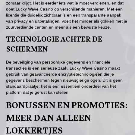
W
zomaar krijgt. Het is eerder iets wat je moet verdienen, en dat
a
doet Lucky Wave Casino op verschillende manieren. Met een
v
licentie die duidelijk zichtbaar is en een transparante aanpak
e
van privacy en uitbetalingen, voelt het minder als gokken met je
C
zuurverdiende centen en meer als een bewuste keuze.
a
TECHNOLOGIE ACHTER DE
s
i
SCHERMEN
n
o
De beveiliging van persoonlijke gegevens en financiële
A
transacties is een serieuze zaak. Lucky Wave Casino maakt
n
gebruik van geavanceerde encryptietechnologieën die je
d
gegevens beschermen tegen nieuwsgierige ogen. Dit is geen
e
standaardpraatje; het is een essentieel onderdeel van het
r
platform dat je gerust kan stellen.
s
?
BONUSSEN EN PROMOTIES:
MEER DAN ALLEEN
LOKKERTJES