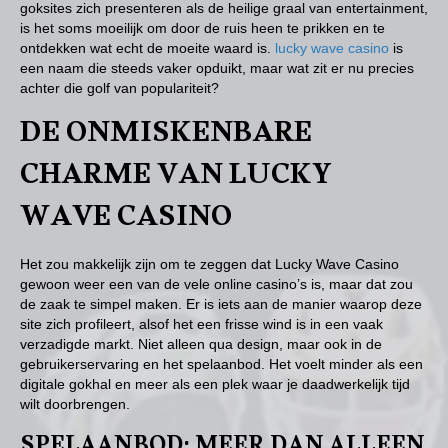
n
goksites zich presenteren als de heilige graal van entertainment,
D
is het soms moeilijk om door de ruis heen te prikken en te
i
ontdekken wat echt de moeite waard is.
lucky wave casino
is
e
een naam die steeds vaker opduikt, maar wat zit er nu precies
p
achter die golf van populariteit?
g
DE ONMISKENBARE
a
a
CHARME VAN LUCKY
n
d
WAVE CASINO
e
B
l
i
Het zou makkelijk zijn om te zeggen dat Lucky Wave Casino
k
gewoon weer een van de vele online casino’s is, maar dat zou
o
de zaak te simpel maken. Er is iets aan de manier waarop deze
p
site zich profileert, alsof het een frisse wind is in een vaak
O
verzadigde markt. Niet alleen qua design, maar ook in de
n
gebruikerservaring en het spelaanbod. Het voelt minder als een
l
digitale gokhal en meer als een plek waar je daadwerkelijk tijd
i
wilt doorbrengen.
n
e