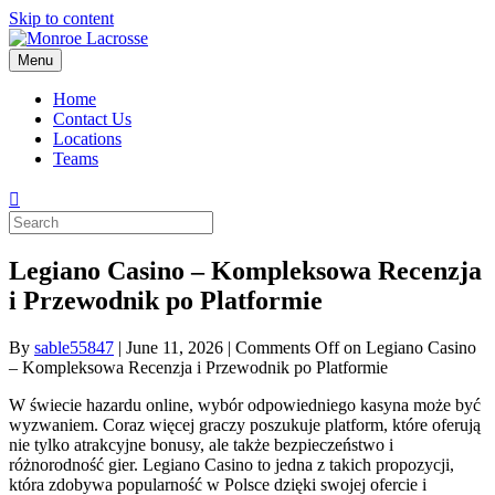
Skip to content
Menu
Home
Contact Us
Locations
Teams
Legiano Casino – Kompleksowa Recenzja
i Przewodnik po Platformie
By
sable55847
|
June 11, 2026
|
Comments Off
on Legiano Casino
– Kompleksowa Recenzja i Przewodnik po Platformie
W świecie hazardu online, wybór odpowiedniego kasyna może być
wyzwaniem. Coraz więcej graczy poszukuje platform, które oferują
nie tylko atrakcyjne bonusy, ale także bezpieczeństwo i
różnorodność gier. Legiano Casino to jedna z takich propozycji,
która zdobywa popularność w Polsce dzięki swojej ofercie i