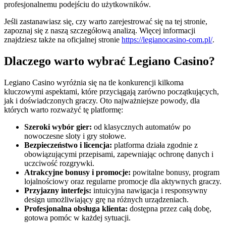
profesjonalnemu podejściu do użytkowników.
Jeśli zastanawiasz się, czy warto zarejestrować się na tej stronie,
zapoznaj się z naszą szczegółową analizą. Więcej informacji
znajdziesz także na oficjalnej stronie
https://legianocasino-com.pl/
.
Dlaczego warto wybrać Legiano Casino?
Legiano Casino wyróżnia się na tle konkurencji kilkoma
kluczowymi aspektami, które przyciągają zarówno początkujących,
jak i doświadczonych graczy. Oto najważniejsze powody, dla
których warto rozważyć tę platformę:
Szeroki wybór gier:
od klasycznych automatów po
nowoczesne sloty i gry stołowe.
Bezpieczeństwo i licencja:
platforma działa zgodnie z
obowiązującymi przepisami, zapewniając ochronę danych i
uczciwość rozgrywki.
Atrakcyjne bonusy i promocje:
powitalne bonusy, program
lojalnościowy oraz regularne promocje dla aktywnych graczy.
Przyjazny interfejs:
intuicyjna nawigacja i responsywny
design umożliwiający grę na różnych urządzeniach.
Profesjonalna obsługa klienta:
dostępna przez całą dobę,
gotowa pomóc w każdej sytuacji.