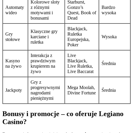
Kolorowe sloty
Starburst,
Automaty
z różnymi
Gonzo’s
Bardzo
wideo
motywami i
Quest, Book of
wysoka
bonusami
Dead
Blackjack,
Klasyczne gry
Gry
Ruletka
karciane i
Wysoka
stołowe
Europejska,
ruletka
Poker
Interakcja z
Live
Kasyno
prawdziwym
Blackjack,
Średnia
na żywo
krupierem na
Live Ruletka,
żywo
Live Baccarat
Gry z
progresywnymi
Mega Moolah,
Jackpoty
Średnia
nagrodami
Divine Fortune
pieniężnymi
Bonusy i promocje – co oferuje Legiano
Casino?