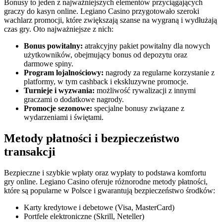
Bonusy to jeden z najważniejszych elementów przyciągających
graczy do kasyn online. Legiano Casino przygotowało szeroki
wachlarz promocji, które zwiększają szanse na wygraną i wydłużają
czas gry. Oto najważniejsze z nich:
Bonus powitalny:
atrakcyjny pakiet powitalny dla nowych
użytkowników, obejmujący bonus od depozytu oraz
darmowe spiny.
Program lojalnościowy:
nagrody za regularne korzystanie z
platformy, w tym cashback i ekskluzywne promocje.
Turnieje i wyzwania:
możliwość rywalizacji z innymi
graczami o dodatkowe nagrody.
Promocje sezonowe:
specjalne bonusy związane z
wydarzeniami i świętami.
Metody płatności i bezpieczeństwo
transakcji
Bezpieczne i szybkie wpłaty oraz wypłaty to podstawa komfortu
gry online. Legiano Casino oferuje różnorodne metody płatności,
które są popularne w Polsce i gwarantują bezpieczeństwo środków:
Karty kredytowe i debetowe (Visa, MasterCard)
Portfele elektroniczne (Skrill, Neteller)