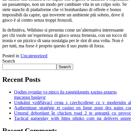
un passatempo, non un modo per cambiare vita in un colpo solo. Se
siete stanchi di piattaforme che vi bombardano di offerte e bonus
impossibili da capire, qui troverete un ambiente più sobrio, dove il
gioco è al centro senza troppi fronzoli.
In definitiva, Wildsino si presenta come un’alternativa interessante
per chi vuole un’esperienza di gioco senza frenesia, con un tocco di
ironia e un pizzico di sana nostalgia per le slot di una volta. Non è
per tutti, ma forse è proprio questo il suo punto di forza.
Posted in
Uncategorized
Search
Search
Recent Posts
Qədim oyunlar və pinco ilə zənginləşmiş xəzinə axtarışı
macərası başlayır
Unikátní_vzdělávací_cesta_s_czechcollege_cz_v_moderním_
Authentique_stratégie_et_casino_en_ligne_pour_des_gains_co
Umorul_debordant_în_chicken_road_2_te_așteaptă_cu_provocă
Tactical_gameplay_with_https_plinko_com_ng_delivers_unpre
Recent Comments