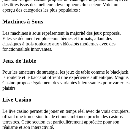
des titres issus des meilleurs développeurs du secteur. Voici un
aperçu des catégories les plus populaires :
Machines à Sous
Les machines à sous représentent la majorité des jeux proposés.
Elles se déclinent en plusieurs thèmes et formats, allant des
classiques à trois rouleaux aux vidéoslots modernes avec des
fonctionnalités innovantes.
Jeux de Table
Pour les amateurs de stratégie, les jeux de table comme le blackjack,
la roulette et le baccarat offrent une expérience authentique. Magius
Casino propose également des variantes intéressantes pour varier les
plaisirs.
Live Casino
Le live casino permet de jouer en temps réel avec de vrais croupiers,
offrant une immersion totale et une ambiance proche des casinos
terrestres. Cette section est particulièrement appréciée pour son
réalisme et son interactivité.