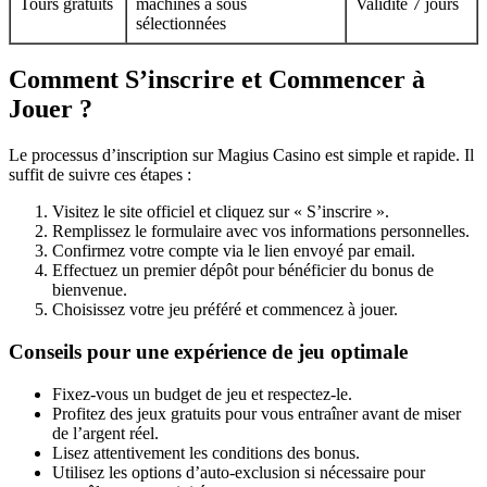
Tours gratuits
machines à sous
Validité 7 jours
sélectionnées
Comment S’inscrire et Commencer à
Jouer ?
Le processus d’inscription sur Magius Casino est simple et rapide. Il
suffit de suivre ces étapes :
Visitez le site officiel et cliquez sur « S’inscrire ».
Remplissez le formulaire avec vos informations personnelles.
Confirmez votre compte via le lien envoyé par email.
Effectuez un premier dépôt pour bénéficier du bonus de
bienvenue.
Choisissez votre jeu préféré et commencez à jouer.
Conseils pour une expérience de jeu optimale
Fixez-vous un budget de jeu et respectez-le.
Profitez des jeux gratuits pour vous entraîner avant de miser
de l’argent réel.
Lisez attentivement les conditions des bonus.
Utilisez les options d’auto-exclusion si nécessaire pour