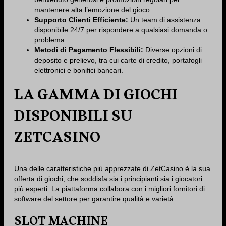
d
mantenere alta l’emozione del gioco.
e
Supporto Clienti Efficiente:
Un team di assistenza
l
disponibile 24/7 per rispondere a qualsiasi domanda o
G
problema.
i
Metodi di Pagamento Flessibili:
Diverse opzioni di
o
deposito e prelievo, tra cui carte di credito, portafogli
c
elettronici e bonifici bancari.
o
O
LA GAMMA DI GIOCHI
n
l
DISPONIBILI SU
i
n
ZETCASINO
e
i
n
I
Una delle caratteristiche più apprezzate di ZetCasino è la sua
t
offerta di giochi, che soddisfa sia i principianti sia i giocatori
a
più esperti. La piattaforma collabora con i migliori fornitori di
l
software del settore per garantire qualità e varietà.
i
a
SLOT MACHINE