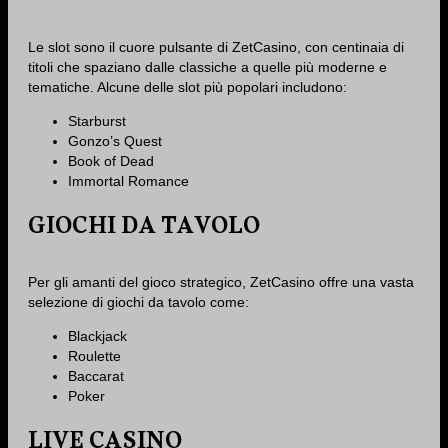
Le slot sono il cuore pulsante di ZetCasino, con centinaia di
titoli che spaziano dalle classiche a quelle più moderne e
tematiche. Alcune delle slot più popolari includono:
Starburst
Gonzo’s Quest
Book of Dead
Immortal Romance
GIOCHI DA TAVOLO
Per gli amanti del gioco strategico, ZetCasino offre una vasta
selezione di giochi da tavolo come:
Blackjack
Roulette
Baccarat
Poker
LIVE CASINO